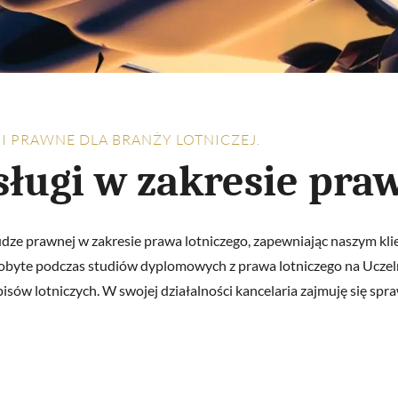
I PRAWNE DLA BRANŻY LOTNICZEJ.
ługi w zakresie praw
udze prawnej w zakresie prawa lotniczego, zapewniając naszym kli
zdobyte podczas studiów dyplomowych z prawa lotniczego na Ucze
sów lotniczych. W swojej działalności kancelaria zajmuję się s