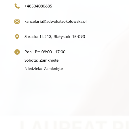
+48504080685
kancelaria@adwokatsokolowska.pl
Suraska 1 l.213
,
Białystok
15-093
Pon - Pt
:
09:00 - 17:00
Sobota
:
Zamknięte
Niedziela
:
Zamknięte